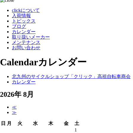
clickについて
入荷情報
トピックス
ブログ
カレンダー
取り扱いメーカー
メンテナンス
お問い合わせ
Calendar
カレンダー
北九州のサイクルショップ「クリック」高祖自転車商会
カレンダー
2026年 8月
≪
≫
日
月
火
水
木
金
土
1